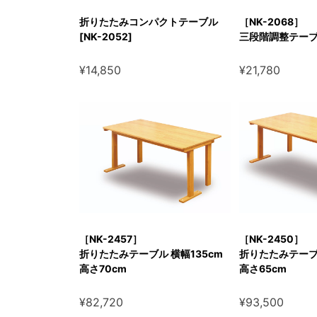
［NK-2068］
折りたたみコンパクトテーブル
三段階調整テー
[NK-2052]
¥21,780
¥14,850
［NK-2457］
［NK-2450］
折りたたみテーブル 横幅135cm
折りたたみテーブル
高さ70cm
高さ65cm
¥82,720
¥93,500