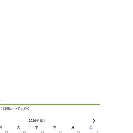
ー
24時間いつでもOK
2026年 8月
月
火
水
木
金
土
27
28
29
30
31
1