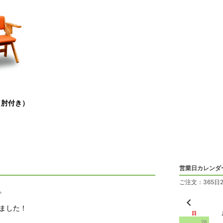
（肘付き）
営業日カレンダ
ご注文：365日
。
ました！
日
26