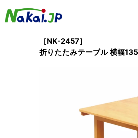
［NK-2457］
折りたたみテーブル 横幅135c