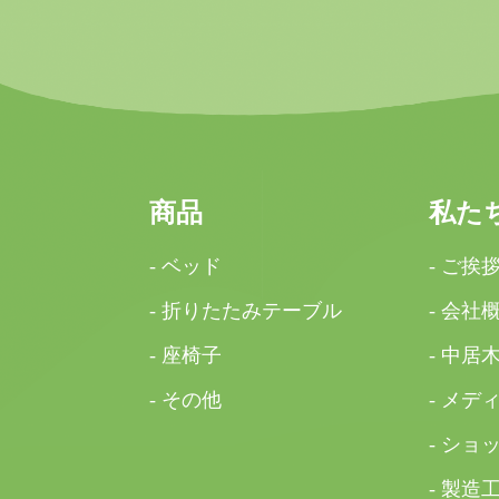
商品
私た
- ベッド
- ご挨
- 折りたたみテーブル
- 会社
- 座椅子
- 中居
- その他
- メデ
- ショ
- 製造