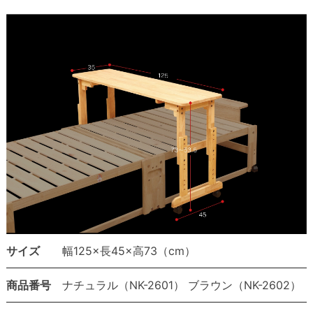
サイズ
幅125×長45×高73（cm）
商品番号
ナチュラル（NK-2601） ブラウン（NK-2602）