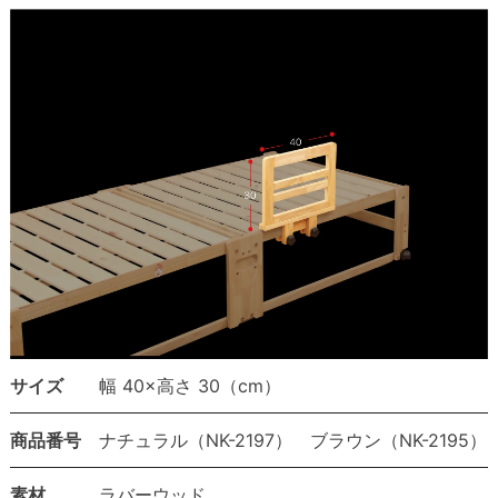
サイズ
幅 40×高さ 30（cm）
商品番号
ナチュラル（NK-2197） ブラウン（NK-2195）
素材
ラバーウッド