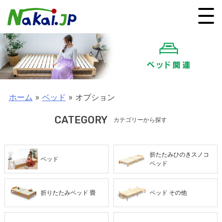
ホーム
»
ベッド
»
オプション
CATEGORY
カテゴリーから探す
折たたみひのきスノコ
ベッド
ベッド
折りたたみベッド 畳
ベッド その他